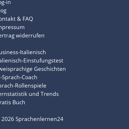
og-in
log
ontakt & FAQ
mpressum
ertrag widerrufen
usiness-Italienisch
talienisch-Einstufungstest
weisprachige Geschichten
I-Sprach-Coach
prach-Rollenspiele
ernstatistik und Trends
ratis Buch
 2026 Sprachenlernen24