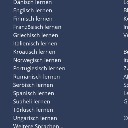
Dänisch lernen
L
Englisch lernen
B
Finnisch lernen
K
Französisch lernen
I
Griechisch lernen
V
Italienisch lernen
Kroatisch lernen
B
Norwegisch lernen
I
Portugiesisch lernen
Z
Rumänisch lernen
A
Serbisch lernen
S
Spanisch lernen
L
Suaheli lernen
G
Türkisch lernen
Ungarisch lernen
©
Weitere Sprachen...