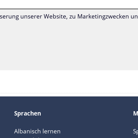
n denen die Italienisch-Grammatik enthalten ist
serung unserer Website, zu Marketingzwecken und
finden Sie die
:
Italienisch-Grammatik
Sprachen
M
Albanisch lernen
S