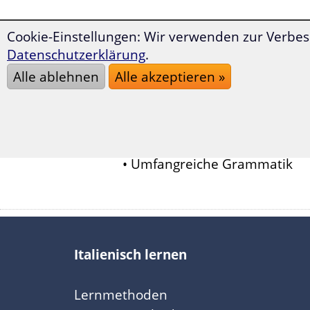
Sprachkurse für Italienisch, i
Cookie-Einstellungen: Wir verwenden zur Verbes
Datenschutzerklärung
.
Auf dem folgenden Sprachkurs 
Alle ablehnen
Alle akzeptieren »
Italienisch-Basiskurs:
• 42 Dialogtexte
• 1300 Vokabeln
• Umfangreiche Grammatik
Italienisch lernen
Lernmethoden