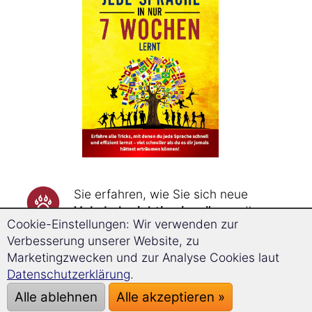
Sie erfahren, wie Sie sich neue
Vokabeln richtig einprägen
, die
Cookie-Einstellungen: Wir verwenden zur
Vokabeln durch Assoziationsketten
Verbesserung unserer Website, zu
bis zu dreimal schneller merken
Marketingzwecken und zur Analyse Cookies laut
und sie durch Wiederholungen zum
Datenschutzerklärung
.
genau richtigen Zeitpunkt
nie
wieder vergessen
.
Alle ablehnen
Alle akzeptieren »