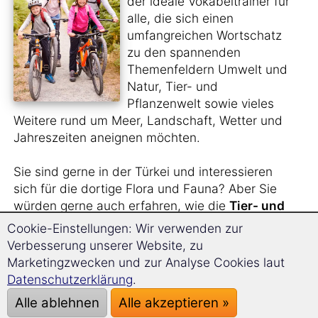
der ideale Vokabeltrainer für
alle, die sich einen
umfangreichen Wortschatz
zu den spannenden
Themenfeldern Umwelt und
Natur, Tier- und
Pflanzenwelt sowie vieles
Weitere rund um Meer, Landschaft, Wetter und
Jahreszeiten aneignen möchten.
Sie sind gerne in der Türkei und interessieren
sich für die dortige Flora und Fauna? Aber Sie
würden gerne auch erfahren, wie die
Tier- und
Pflanzenarten
auf Türkisch heißen?
Cookie-Einstellungen: Wir verwenden zur
Verbesserung unserer Website, zu
Sie sehen sich gern
Naturfilme im Original
an
Marketingzwecken und zur Analyse Cookies laut
und benötigen hierfür einen größeren
Datenschutzerklärung
.
Wortschatz?
Alle ablehnen
Alle akzeptieren »