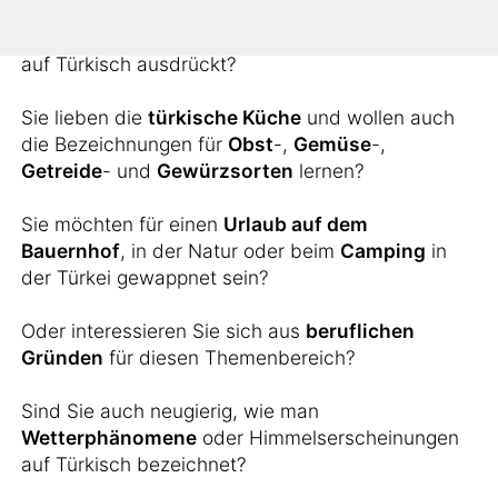
Sie möchten wissen, wie man landschaftliche
Erscheinungen wie
Inseln
,
Berge
oder
Flüsse
auf Türkisch ausdrückt?
Sie lieben die
türkische Küche
und wollen auch
die Bezeichnungen für
Obst
-,
Gemüse
-,
Getreide
- und
Gewürzsorten
lernen?
Sie möchten für einen
Urlaub auf dem
Bauernhof
, in der Natur oder beim
Camping
in
der Türkei gewappnet sein?
Oder interessieren Sie sich aus
beruflichen
Gründen
für diesen Themenbereich?
Sind Sie auch neugierig, wie man
Wetterphänomene
oder Himmelserscheinungen
auf Türkisch bezeichnet?