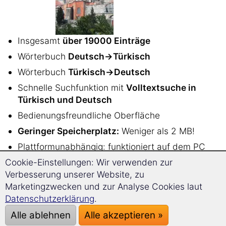
Insgesamt
über 19000 Einträge
Wörterbuch
Deutsch→Türkisch
Wörterbuch
Türkisch→Deutsch
Schnelle Suchfunktion mit
Volltextsuche in
Türkisch und Deutsch
Bedienungsfreundliche Oberfläche
Geringer Speicherplatz:
Weniger als 2 MB!
Plattformunabhängig: funktioniert auf dem PC
unter
Windows, Linux, Mac OS
und auf
Cookie-Einstellungen: Wir verwenden zur
Android Smartphones oder Tablets
Verbesserung unserer Website, zu
Marketingzwecken und zur Analyse Cookies laut
ISBN 978-3-86725-144-0
Datenschutzerklärung
.
Sehr
einfache und intuitive Bedienung
Alle ablehnen
Alle akzeptieren »
Damit finden Sie alle Übersetzungen
viel