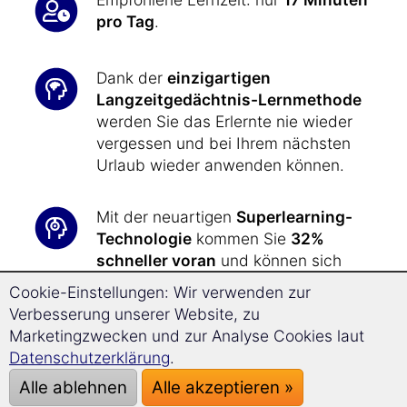
pro Tag
.
Dank der
einzigartigen
Langzeitgedächtnis-Lernmethode
werden Sie das Erlernte nie wieder
vergessen und bei Ihrem nächsten
Urlaub wieder anwenden können.
Mit der neuartigen
Superlearning-
Technologie
kommen Sie
32%
schneller voran
und können sich
besser konzentrieren.
Cookie-Einstellungen: Wir verwenden zur
Verbesserung unserer Website, zu
In kürzester Zeit haben Sie das nötige
Marketingzwecken und zur Analyse Cookies laut
sprachliche Rüstzeug zur Hand, um
Datenschutzerklärung
.
all Ihre Wünsche
und Anliegen
bei
Alle ablehnen
Alle akzeptieren »
Ihrer Reise in die Türkei