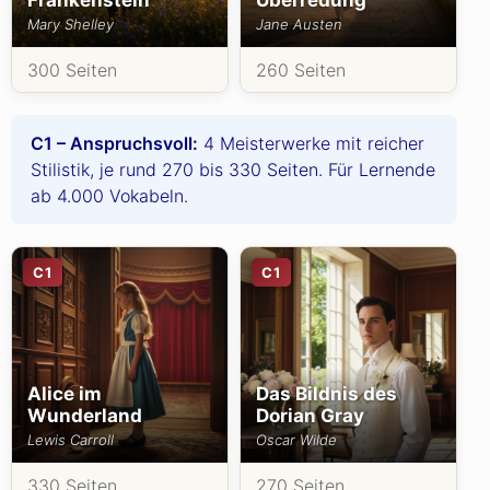
Frankenstein
Überredung
Mary Shelley
Jane Austen
300 Seiten
260 Seiten
C1 – Anspruchsvoll:
4 Meisterwerke mit reicher
Stilistik, je rund 270 bis 330 Seiten. Für Lernende
ab 4.000 Vokabeln.
C1
C1
Alice im
Das Bildnis des
Wunderland
Dorian Gray
Lewis Carroll
Oscar Wilde
330 Seiten
270 Seiten