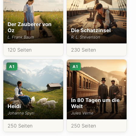
Der Zauberer von
Oz
Die Schatzinsel
L. Frank Baum
R. L. Stevenson
120 Seiten
230 Seiten
A1
A1
In 80 Tagen um die
Heidi
Welt
Johanna Spyri
Jules Verne
250 Seiten
250 Seiten