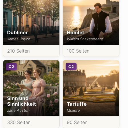
Dubliner
Hamlet
James Joyce
William Shakespeare
210 Seiten
100 Seiten
C2
C2
Sinn und
Sinnlichkeit
Tartuffe
Jane Austen
Molière
330 Seiten
90 Seiten