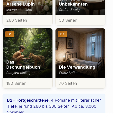
Arsène Lupin
Unbekannten
Maurice Leblanc
Stefan Zweig
260 Seiten
50 Seiten
B1
B1
Das
Dschungelbuch
Die Verwandlung
Rudyard Kipling
Franz Kafka
180 Seiten
70 Seiten
B2 – Fortgeschrittene:
4 Romane mit literarischer
Tiefe, je rund 260 bis 300 Seiten. Ab ca. 3.000
Vokabeln.