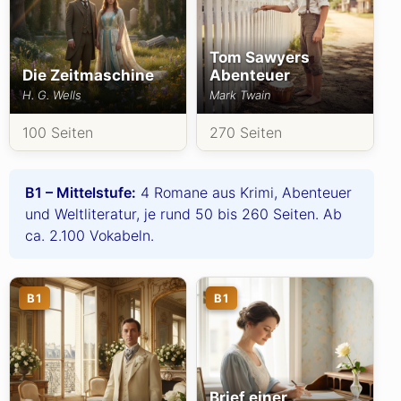
Tom Sawyers
Die Zeitmaschine
Abenteuer
H. G. Wells
Mark Twain
100 Seiten
270 Seiten
B1 – Mittelstufe:
4 Romane aus Krimi, Abenteuer
und Weltliteratur, je rund 50 bis 260 Seiten. Ab
ca. 2.100 Vokabeln.
B1
B1
Brief einer