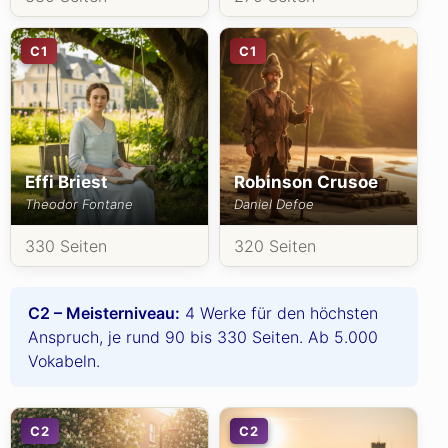
C1
C1
Effi Briest
Robinson Crusoe
Theodor Fontane
Daniel Defoe
330 Seiten
320 Seiten
C2 – Meisterniveau:
4 Werke für den höchsten
Anspruch, je rund 90 bis 330 Seiten. Ab 5.000
Vokabeln.
C2
C2