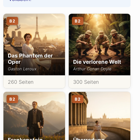
B2
B2
Das Phantom der
Oper
Die verlorene Welt
Gaston Leroux
Arthur Conan Doyle
260 Seiten
300 Seiten
B2
B2