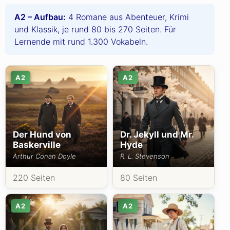
A2 – Aufbau:
4 Romane aus Abenteuer, Krimi
und Klassik, je rund 80 bis 270 Seiten. Für
Lernende mit rund 1.300 Vokabeln.
A2
A2
Der Hund von
Dr. Jekyll und Mr.
Baskerville
Hyde
Arthur Conan Doyle
R. L. Stevenson
220 Seiten
80 Seiten
A2
A2