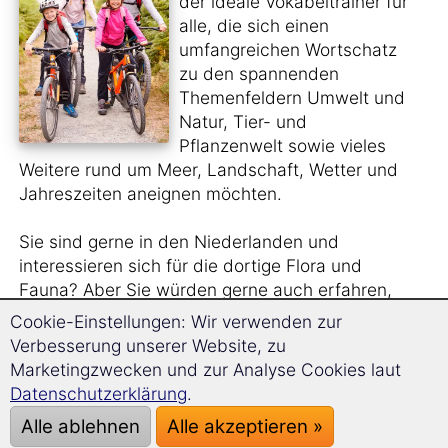
der ideale Vokabeltrainer für
alle, die sich einen
umfangreichen Wortschatz
zu den spannenden
Themenfeldern Umwelt und
Natur, Tier- und
Pflanzenwelt sowie vieles
Weitere rund um Meer, Landschaft, Wetter und
Jahreszeiten aneignen möchten.
Sie sind gerne in den Niederlanden und
interessieren sich für die dortige Flora und
Fauna? Aber Sie würden gerne auch erfahren,
wie die
Tier- und Pflanzenarten
auf
Cookie-Einstellungen: Wir verwenden zur
Niederländisch heißen?
Verbesserung unserer Website, zu
Marketingzwecken und zur Analyse Cookies laut
Sie sehen sich gern
Naturfilme im Original
an
Datenschutzerklärung
.
und benötigen hierfür einen größeren
Alle ablehnen
Alle akzeptieren »
Wortschatz?