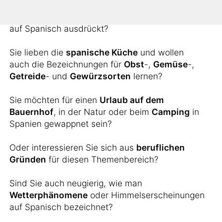
Sie möchten wissen, wie man landschaftliche
Erscheinungen wie
Inseln
,
Berge
oder
Flüsse
auf Spanisch ausdrückt?
Sie lieben die
spanische Küche
und wollen
auch die Bezeichnungen für
Obst
-,
Gemüse
-,
Getreide
- und
Gewürzsorten
lernen?
Sie möchten für einen
Urlaub auf dem
Bauernhof
, in der Natur oder beim
Camping
in
Spanien gewappnet sein?
Oder interessieren Sie sich aus
beruflichen
Gründen
für diesen Themenbereich?
Sind Sie auch neugierig, wie man
Wetterphänomene
oder Himmelserscheinungen
auf Spanisch bezeichnet?