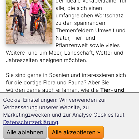
der ideale Vokabeltrainer für
alle, die sich einen
umfangreichen Wortschatz
zu den spannenden
Themenfeldern Umwelt und
Natur, Tier- und
Pflanzenwelt sowie vieles
Weitere rund um Meer, Landschaft, Wetter und
Jahreszeiten aneignen möchten.
Sie sind gerne in Spanien und interessieren sich
für die dortige Flora und Fauna? Aber Sie
würden gerne auch erfahren, wie die
Tier- und
Pflanzenarten
auf Spanisch heißen?
Cookie-Einstellungen: Wir verwenden zur
Verbesserung unserer Website, zu
Sie sehen sich gern
Naturfilme im Original
an
Marketingzwecken und zur Analyse Cookies laut
und benötigen hierfür einen größeren
Datenschutzerklärung
.
Wortschatz?
Alle ablehnen
Alle akzeptieren »