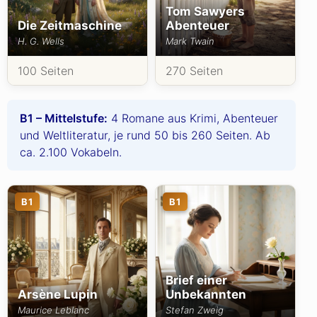
Tom Sawyers
Die Zeitmaschine
Abenteuer
H. G. Wells
Mark Twain
100 Seiten
270 Seiten
B1 – Mittelstufe:
4 Romane aus Krimi, Abenteuer
und Weltliteratur, je rund 50 bis 260 Seiten. Ab
ca. 2.100 Vokabeln.
B1
B1
Brief einer
Arsène Lupin
Unbekannten
Maurice Leblanc
Stefan Zweig