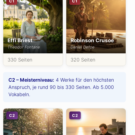
C1
C1
Effi Briest
Robinson Crusoe
Theodor Fontane
Daniel Defoe
330 Seiten
320 Seiten
C2 – Meisterniveau:
4 Werke für den höchsten
Anspruch, je rund 90 bis 330 Seiten. Ab 5.000
Vokabeln.
C2
C2