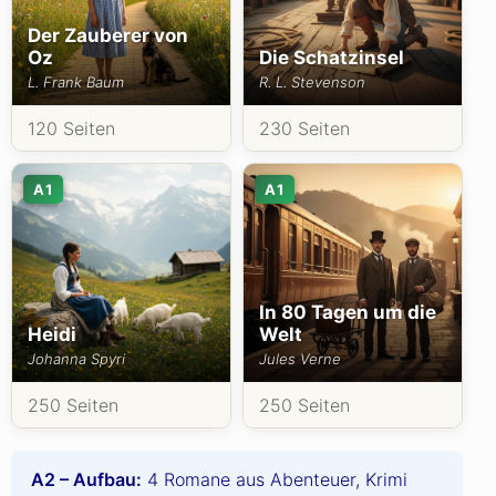
Der Zauberer von
Oz
Die Schatzinsel
L. Frank Baum
R. L. Stevenson
120 Seiten
230 Seiten
A1
A1
In 80 Tagen um die
Heidi
Welt
Johanna Spyri
Jules Verne
250 Seiten
250 Seiten
A2 – Aufbau:
4 Romane aus Abenteuer, Krimi