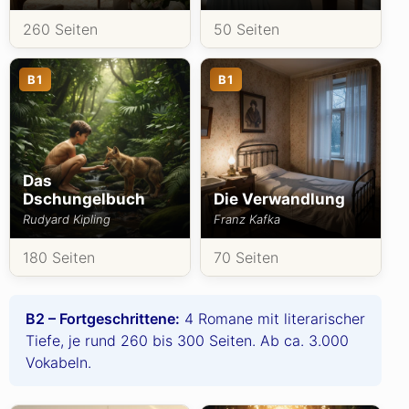
260 Seiten
50 Seiten
B1
B1
Das
Dschungelbuch
Die Verwandlung
Rudyard Kipling
Franz Kafka
180 Seiten
70 Seiten
B2 – Fortgeschrittene:
4 Romane mit literarischer
Tiefe, je rund 260 bis 300 Seiten. Ab ca. 3.000
Vokabeln.