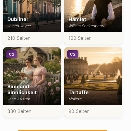
Dubliner
Hamlet
James Joyce
William Shakespeare
210 Seiten
100 Seiten
C2
C2
Sinn und
Sinnlichkeit
Tartuffe
Jane Austen
Molière
330 Seiten
90 Seiten