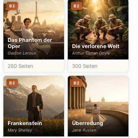
B2
B2
Das Phantom der
Oper
Die verlorene Welt
Gaston Leroux
Arthur Conan Doyle
260 Seiten
300 Seiten
B2
B2
Frankenstein
Überredung
Mary Shelley
Jane Austen