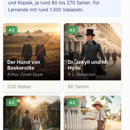
und Klassik, je rund 80 bis 270 Seiten. Für
Lernende mit rund 1.300 Vokabeln.
A2
A2
Der Hund von
Dr. Jekyll und Mr.
Baskerville
Hyde
Arthur Conan Doyle
R. L. Stevenson
220 Seiten
80 Seiten
A2
A2