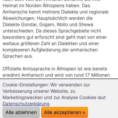
Heimat im Norden Äthiopiens haben. Das
Amharische kennt mehrere Dialekte und regionale
Abweichungen. Hauptsächlich werden die
Dialekte Gondar, Gojjam, Wollo und Shewa
unterschieden. Da dieses Sprachgebiete nicht
besonders gut erforscht sind geht man von einer
weitaus größeren Zahl an Dialekten und einer
komplexeren Aufgliederung der amharischen
Sprachen aus.
Offizielle Amtssprache in Äthiopien ist wie bereits
erwähnt Amharisch und wird von rund 17 Millionen
Sprechern als Muttersprache und weiteren vier
Cookie-Einstellungen: Wir verwenden zur
Millionen als Zweitsprache gesprochen. Die
Verbesserung unserer Website, zu
Sprache mit den meisten Sprechern in Äthiopien
Marketingzwecken und zur Analyse Cookies laut
ist jedoch das kuschitische Oromo mit etwa 25
Datenschutzerklärung
.
Millionen Muttersprachlern. Englisch wird in
Alle ablehnen
Alle akzeptieren »
Äthiopien als Bildungssprache und in den