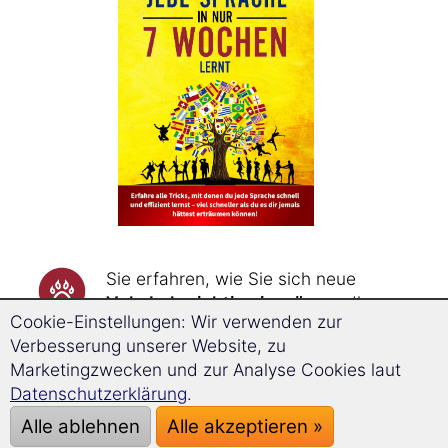
Sie erfahren, wie Sie sich neue
Vokabeln richtig einprägen
, die
Cookie-Einstellungen: Wir verwenden zur
Vokabeln durch Assoziationsketten
Verbesserung unserer Website, zu
bis zu dreimal schneller merken
Marketingzwecken und zur Analyse Cookies laut
und sie durch Wiederholungen zum
Datenschutzerklärung
.
genau richtigen Zeitpunkt
nie
wieder vergessen
.
Alle ablehnen
Alle akzeptieren »