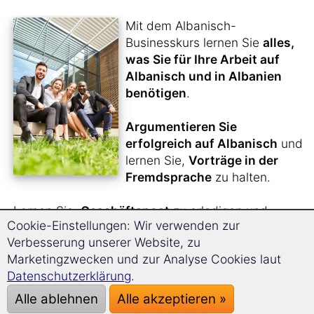
Mit dem Albanisch-
Businesskurs lernen Sie
alles,
was Sie für Ihre Arbeit auf
Albanisch und in Albanien
benötigen
.
Argumentieren Sie
erfolgreich auf Albanisch
und
lernen Sie,
Vorträge in der
Fremdsprache
zu halten.
Lernen Sie,
Geschäftspost
zu erledigen und
Cookie-Einstellungen: Wir verwenden zur
Meetings
souverän zu meistern.
Verbesserung unserer Website, zu
Bewerben Sie sich in Albanien
.
Marketingzwecken und zur Analyse Cookies laut
Datenschutzerklärung
.
Durch die
einzigartige Langzeitgedächtnis-
Lernmethode
werden Sie sich bequem innerhalb
Alle ablehnen
Alle akzeptieren »
kürzester Zeit den kompletten Albanisch-Business-