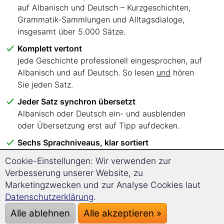
auf Albanisch und Deutsch – Kurzgeschichten,
Grammatik-Sammlungen und Alltagsdialoge,
insgesamt über 5.000 Sätze.
Komplett vertont
jede Geschichte professionell eingesprochen, auf
Albanisch und auf Deutsch. So lesen
und
hören
Sie jeden Satz.
Jeder Satz synchron übersetzt
Albanisch oder Deutsch ein- und ausblenden
oder Übersetzung erst auf Tipp aufdecken.
Sechs Sprachniveaus, klar sortiert
A1 bis C2 – Sie wissen sofort, mit welchen Texten
Cookie-Einstellungen: Wir verwenden zur
Sie einsteigen.
Verbesserung unserer Website, zu
Lesen, wo Sie wollen
Marketingzwecken und zur Analyse Cookies laut
im Browser auf PC, Tablet oder Smartphone.
Datenschutzerklärung
.
Keine App, keine Installation.
Alle ablehnen
Alle akzeptieren »