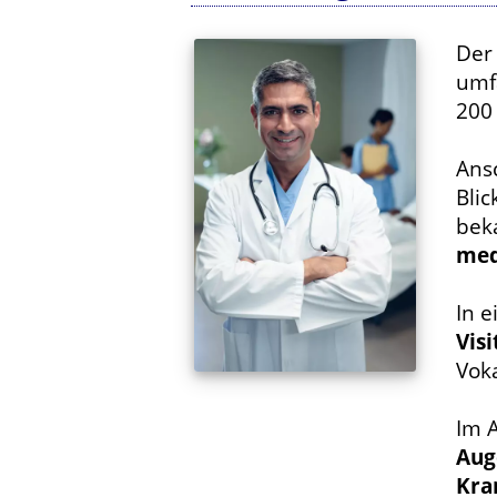
De
umf
200
Ans
Blic
bek
med
In e
Visi
Vok
Im A
Aug
Kra