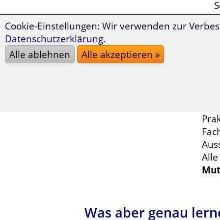
S
v
Cookie-Einstellungen: Wir verwenden zur Verbes
Z
Datenschutzerklärung
.
v
Alle ablehnen
Alle akzeptieren »
s
Um 
geb
die
Prak
Fac
Auss
All
Mut
Was aber genau lerne