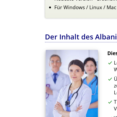
Für Windows / Linux / Mac
Der Inhalt des Alban
Die
L
W
Ü
z
L
T
V