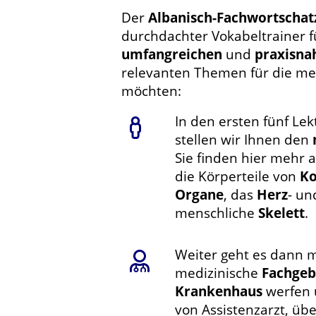
Der
Albanisch-Fachwortschat
durchdachter Vokabeltrainer fü
umfangreichen
und
praxisna
relevanten Themen für die me
möchten:
In den ersten fünf Le
stellen wir Ihnen den
Sie finden hier mehr a
die Körperteile von
Ko
Organe
, das
Herz
- u
menschliche
Skelett
.
Weiter geht es dann m
medizinische
Fachgeb
Krankenhaus
werfen 
von Assistenzarzt, üb