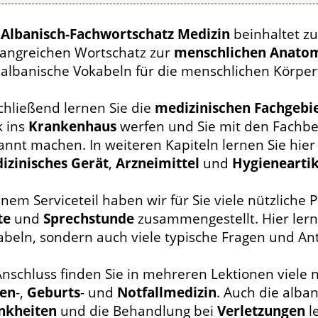
r
Albanisch-Fachwortschatz Medizin
beinhaltet zu
angreichen Wortschatz zur
menschlichen Anato
 albanische Vokabeln für die menschlichen Körper
chließend lernen Sie die
medizinischen Fachgebi
k ins
Krankenhaus
werfen und Sie mit den Fachbeg
annt machen. In weiteren Kapiteln lernen Sie hier
izinisches Gerät
,
Arzneimittel
und
Hygieneartik
inem Serviceteil haben wir für Sie viele nützliche
te
und
Sprechstunde
zusammengestellt. Hier lerne
abeln, sondern auch viele typische Fragen und A
nschluss finden Sie in mehreren Lektionen viele 
en
-,
Geburts
- und
Notfallmedizin
. Auch die alba
nkheiten
und die Behandlung bei
Verletzungen
l