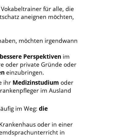
 Vokabeltrainer für alle, die
rtschatz aneignen möchten,
rt haben, möchten irgendwann
bessere Perspektiven
im
äre oder private Gründe oder
en
einzubringen.
e ihr
Medizinstudium
oder
rankenpfleger im Ausland
häufig im Weg:
die
m Krankenhaus oder in einer
remdsprachunterricht in