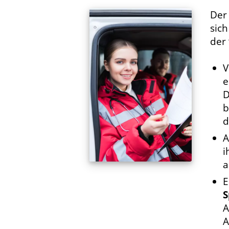
De
sic
der
V
e
D
b
d
A
i
a
E
S
A
A