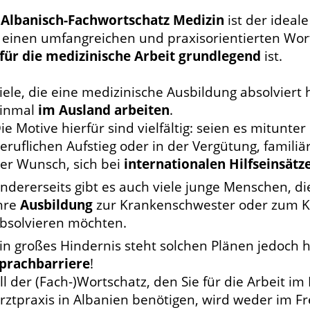
r
Albanisch-Fachwortschatz Medizin
ist der ideale
h einen umfangreichen und praxisorientierten Wo
für die medizinische Arbeit grundlegend
ist.
iele, die eine medizinische Ausbildung absolvie
inmal
im Ausland arbeiten
.
ie Motive hierfür sind vielfältig: seien es mitunter
eruflichen Aufstieg oder in der Vergütung, famili
er Wunsch, sich bei
internationalen Hilfseinsätz
ndererseits gibt es auch viele junge Menschen, di
hre
Ausbildung
zur Krankenschwester oder zum K
bsolvieren möchten.
in großes Hindernis steht solchen Plänen jedoch 
prachbarriere
!
ll der (Fach-)Wortschatz, den Sie für die Arbeit i
rztpraxis in Albanien benötigen, wird weder im F