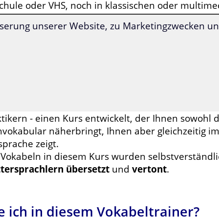
chule oder VHS, noch in klassischen oder multime
ermittelt.
serung unserer Website, zu Marketingzwecken und
war gibt es auf dem Markt auch Wörterbücher, di
ermitteln, jedoch lernen Sie bei diesen nicht
die r
ondern lediglich die Schreibweise der Wörter.
dieser Problematik entgegenzuwirken und Ihnen 
en, mit dem Sie einen zweckmäßigen
medizinisch
 Redaktion von Sprachenlernen24 - in enger Zusa
tikern - einen Kurs entwickelt, der Ihnen sowohl 
hvokabular näherbringt, Ihnen aber gleichzeitig 
prache zeigt.
e Vokabeln in diesem Kurs wurden selbstverständl
tersprachlern übersetzt
und
vertont
.
 ich in diesem Vokabeltrainer?