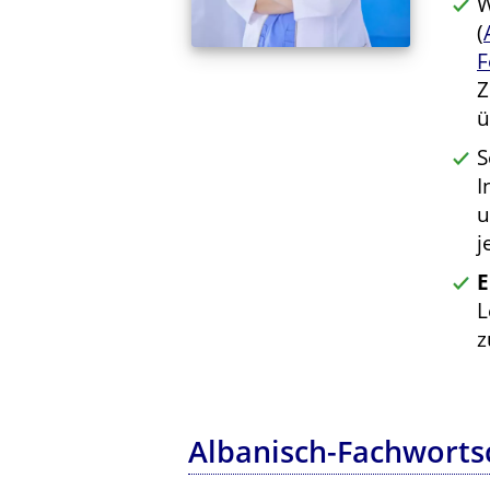
W
(
F
Z
ü
S
I
u
j
E
L
z
Albanisch-Fachworts