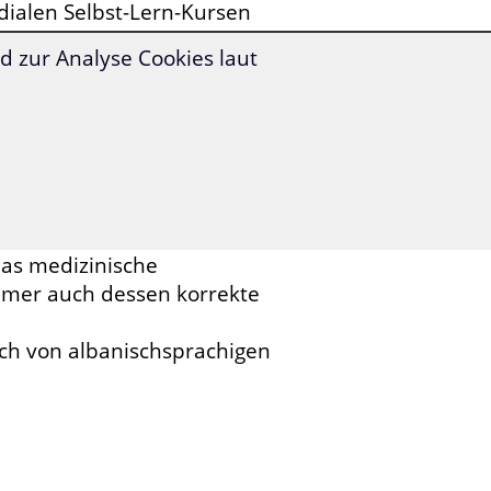
dialen Selbst-Lern-Kursen
 zur Analyse Cookies laut
e dieses Fachvokabular
ichtige Aussprache
kennen,
einen Kurs an die Hand zu
en Wortschatz
erlernen, hat
mmenarbeit mit medizinischen
das medizinische
immer auch dessen korrekte
ich von albanischsprachigen