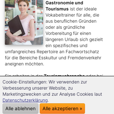
Gastronomie und
Tourismus
ist der ideale
Vokabeltrainer für alle, die
aus beruflichen Gründen
oder als gründliche
Vorbereitung für einen
längeren Urlaub sich gezielt
ein spezifisches und
umfangreiches Repertoire an Fachwortschatz
für die Bereiche Esskultur und Fremdenverkehr
aneignen möchten.
Sie arbeiten in der
Tourismusbranche
oder bei
Cookie-Einstellungen: Wir verwenden zur
einem
Reiseveranstalter
und benötigen für
Verbesserung unserer Website, zu
diese Arbeit den entsprechenden Wortschatz
Marketingzwecken und zur Analyse Cookies laut
auf Albanisch?
Datenschutzerklärung
.
Sie planen, für einige Zeit ins Ausland zu gehen
Alle ablehnen
Alle akzeptieren »
und dort im
Service- oder Küchenbereich
zu