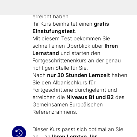
Albanisch-Kenntnisse, die Sie mit
dem Anfängerkurs "
Albanisch lernen
"
erreicht haben.
Ihr Kurs beinhaltet einen
gratis
Einstufungstest
.
Mit diesem Test bekommen Sie
schnell einen Überblick über
Ihren
Lernstand
und starten den
Fortgeschrittenenkurs an der genau
richtigen Stelle für Sie.
Nach
nur 30 Stunden Lernzeit
haben
Sie den Albanischkurs für
Fortgeschrittene durchgelernt und
erreichen die
Niveaus B1 und B2
des
Gemeinsamen Europäischen
Referenzrahmens.
Dieser Kurs passt sich optimal an Sie
an – an
Ihren Lerntyp
,
Ihr