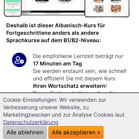
Deshalb ist dieser Albanisch-Kurs für
Fortgeschrittene anders als andere
Sprachkurse auf dem B1/B2-Niveau:
Die empfohlene Lernzeit beträgt nur
17 Minuten am Tag
.
Sie werden erstaunt sein, wie schnell
und effizient Sie mit diesem Kurs
Ihren Wortschatz erweitern
!
Dieser Fortgeschrittenen-Kurs für
Cookie-Einstellungen: Wir verwenden zur
Albanisch
lehrt Sie über 1.800 neue
Verbesserung unserer Website, zu
Vokabeln
.
Marketingzwecken und zur Analyse Cookies laut
Datenschutzerklärung
.
Dieser Sprachkurs für
Alle ablehnen
Alle akzeptieren »
Fortgeschrittene erweitert Ihre