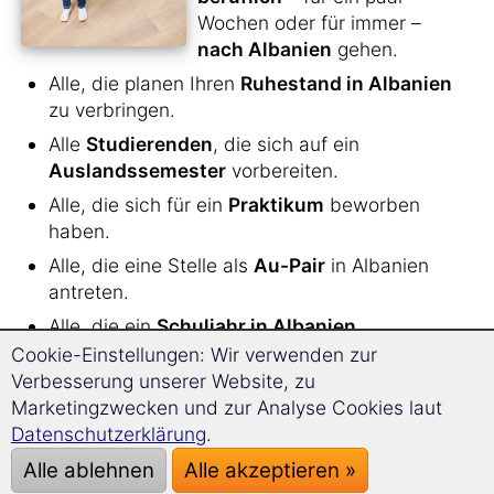
Wochen oder für immer –
nach Albanien
gehen.
Alle, die planen Ihren
Ruhestand in Albanien
zu verbringen.
Alle
Studierenden
, die sich auf ein
Auslandssemester
vorbereiten.
Alle, die sich für ein
Praktikum
beworben
haben.
Alle, die eine Stelle als
Au-Pair
in Albanien
antreten.
Alle, die ein
Schuljahr in Albanien
verbringen.
Cookie-Einstellungen: Wir verwenden zur
Verbesserung unserer Website, zu
Alle, die für die Liebe ihres Lebens
Marketingzwecken und zur Analyse Cookies laut
Deutschland verlassen,
um zu heiraten
und
Datenschutzerklärung
.
eine Familie zu gründen.
Alle ablehnen
Alle akzeptieren »
Alle, die eine
längere Reise nach Albanien