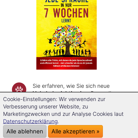
Sie erfahren, wie Sie sich neue
Vokabeln richtig einprägen
, die
Cookie-Einstellungen: Wir verwenden zur
Vokabeln durch Assoziationsketten
Verbesserung unserer Website, zu
bis zu dreimal schneller merken
Marketingzwecken und zur Analyse Cookies laut
und sie durch Wiederholungen zum
Datenschutzerklärung
.
genau richtigen Zeitpunkt
nie
wieder vergessen
.
Alle ablehnen
Alle akzeptieren »