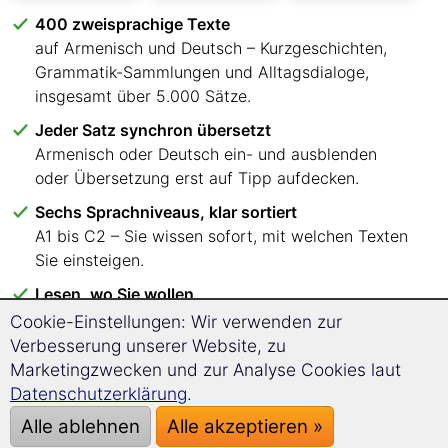
400 zweisprachige Texte
auf Armenisch und Deutsch – Kurzgeschichten,
Grammatik-Sammlungen und Alltagsdialoge,
insgesamt über 5.000 Sätze.
Jeder Satz synchron übersetzt
Armenisch oder Deutsch ein- und ausblenden
oder Übersetzung erst auf Tipp aufdecken.
Sechs Sprachniveaus, klar sortiert
A1 bis C2 – Sie wissen sofort, mit welchen Texten
Sie einsteigen.
Lesen, wo Sie wollen
im Browser auf PC, Tablet oder Smartphone.
Cookie-Einstellungen: Wir verwenden zur
Keine App, keine Installation.
Verbesserung unserer Website, zu
Marketingzwecken und zur Analyse Cookies laut
Einmalig zahlen, kein Abo
Datenschutzerklärung
.
keine Folgekosten, sofortiger Zugang per E-Mail.
Alle ablehnen
Alle akzeptieren »