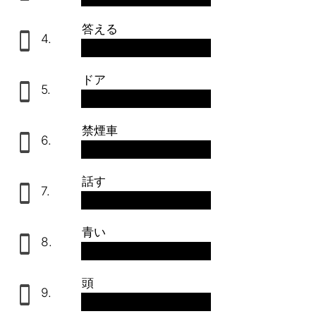
答える
4.
antworten
ドア
5.
die Tür
禁煙車
6.
der Nichtraucher
話す
7.
erzählen
青い
8.
blau
頭
9.
der Kopf