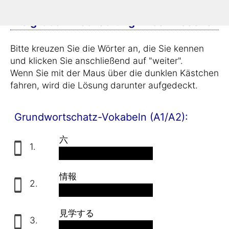
Einstufungstest Teil 1:
Die grobe Einschätzung Ihres Wissens
Bitte kreuzen Sie die Wörter an, die Sie kennen
und klicken Sie anschließend auf "weiter".
Wenn Sie mit der Maus über die dunklen Kästchen
fahren, wird die Lösung darunter aufgedeckt.
Grundwortschatz-Vokabeln (A1/A2):
六
1.
sechs
情報
2.
die Information
見学する
3.
besichtigen