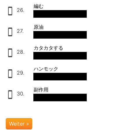
編む
26.
stricken
原油
27.
das Rohöl
カタカタする
28.
klappern
ハンモック
29.
die Hängematte
副作用
30.
die Nebenwirkungen