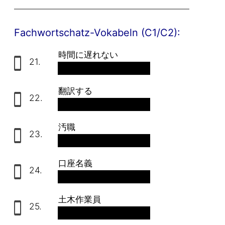
Fachwortschatz-Vokabeln (C1/C2):
時間に遅れない
21.
rechtzeitig
翻訳する
22.
übersetzen
汚職
23.
die Bestechlichkeit
口座名義
24.
der Kontoinhaber
土木作業員
25.
der Bauarbeiter