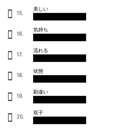
美しい
15.
schön
気持ち
16.
das Gefühl
流れる
17.
fließen
状態
18.
der Zustand
勘違い
19.
die Verwechslung
双子
20.
die Zwillinge