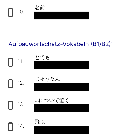
名前
10.
der Vorname
Aufbauwortschatz-Vokabeln (B1/B2):
とても
11.
sehr
じゅうたん
12.
der Teppich
…について驚く
13.
sich wundern über
飛ぶ
14.
fliegen