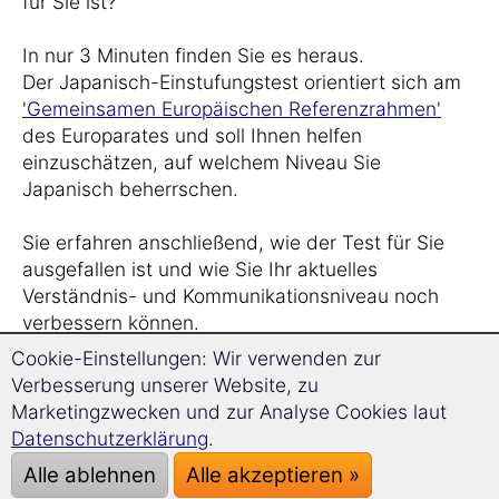
für Sie ist?
In nur 3 Minuten finden Sie es heraus.
Der Japanisch-Einstufungstest orientiert sich am
'Gemeinsamen Europäischen Referenzrahmen'
des Europarates und soll Ihnen helfen
einzuschätzen, auf welchem Niveau Sie
Japanisch beherrschen.
Sie erfahren anschließend, wie der Test für Sie
ausgefallen ist und wie Sie Ihr aktuelles
Verständnis- und Kommunikationsniveau noch
verbessern können.
Cookie-Einstellungen: Wir verwenden zur
Der Test erfolgt anonym. Das Ergebnis sehen Sie
Verbesserung unserer Website, zu
sofort auf dieser Seite – kostenlos und
Marketingzwecken und zur Analyse Cookies laut
unverbindlich.
Datenschutzerklärung
.
Alle ablehnen
Alle akzeptieren »