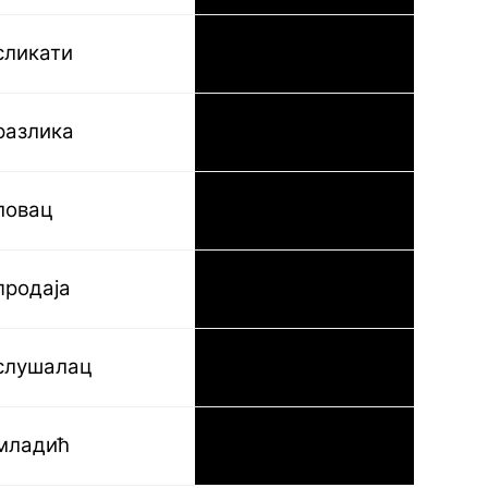
сликати
malen
разлика
der Unterschied
ловац
der Jäger
продаја
der Verkauf
слушалац
der Zuhörer
младић
der Jugendliche