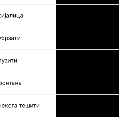
сијалица
die Glühbirne
убрзати
beschleunigen
пузити
krabbeln
фонтана
der Brunnen
некога тешити
jemanden trösten