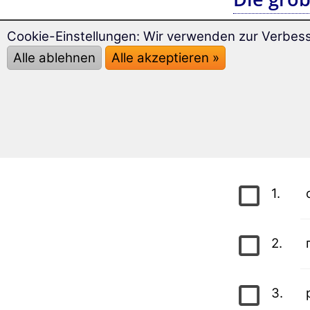
Cookie-Einstellungen: Wir verwenden zur Verbes
Bitte kreu
Alle ablehnen
Alle akzeptieren »
anschließend
Wenn Sie mi
darunter au
Grundwo
1.
2.
3.