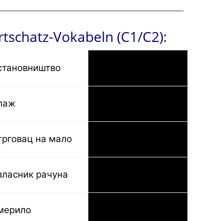
tschatz-Vokabeln (C1/C2):
становништво
die Bevölkerung
лаж
die Lüge
трговац на мало
der Einzelhändler
власник рачуна
der Kontoinhaber
мерило
der Maßstab