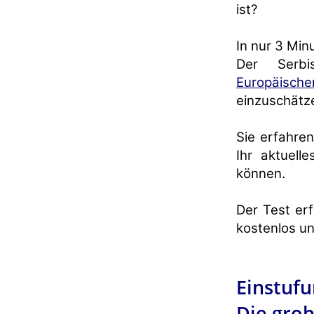
ist?
In nur 3 Min
Der Serbi
Europäisch
einzuschätz
Sie erfahren
Ihr aktuell
können.
Der Test erf
kostenlos un
Einstufu
Die grob