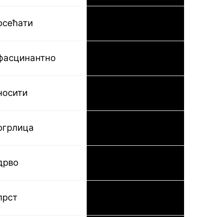
осећати
fühlen
фасцинантно
faszinierend
носити
tragen
огрлица
die Halskette
дрво
der Baum
прст
der Finger