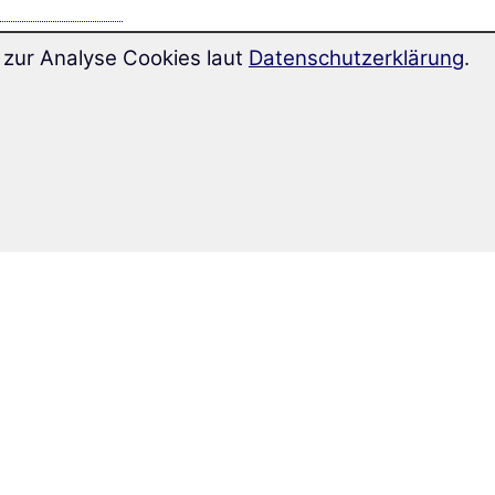
zur Analyse Cookies laut
Datenschutzerklärung
.
klicken Sie
d die Lösung