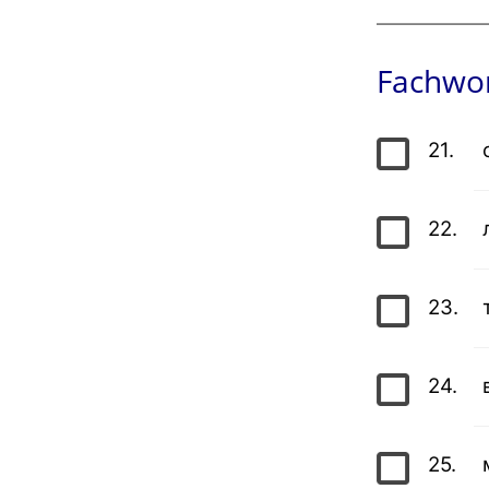
Fachwor
21.
22.
23.
24.
25.