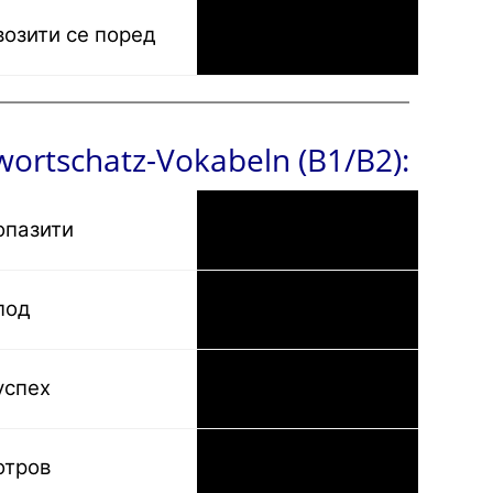
возити се поред
vorbeifahren an
ortschatz-Vokabeln (B1/B2):
опазити
merken
под
der Boden
успех
der Erfolg
отров
das Gift