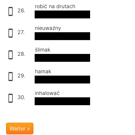
robić na drutach
26.
stricken
nieuważny
27.
unaufmerksam
ślimak
28.
die Schnecke
hamak
29.
die Hängematte
inhalować
30.
inhalieren