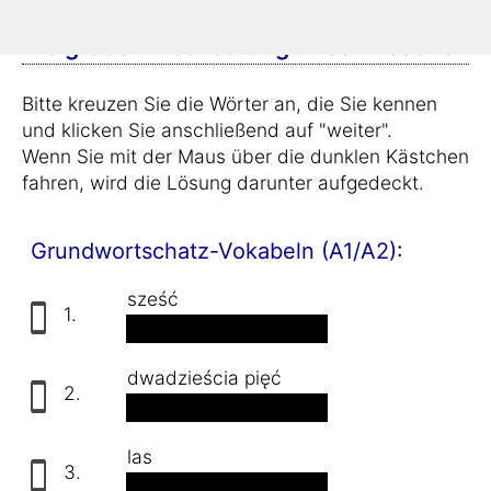
Einstufungstest Teil 1:
Die grobe Einschätzung Ihres Wissens
Bitte kreuzen Sie die Wörter an, die Sie kennen
und klicken Sie anschließend auf "weiter".
Wenn Sie mit der Maus über die dunklen Kästchen
fahren, wird die Lösung darunter aufgedeckt.
Grundwortschatz-Vokabeln (A1/A2):
sześć
1.
sechs
dwadzieścia pięć
2.
fünfundzwanzig
las
3.
der Wald