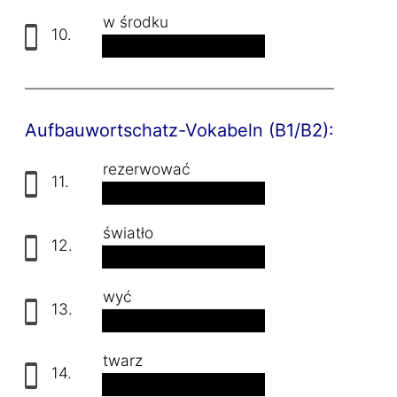
w środku
10.
mitten
Aufbauwortschatz-Vokabeln (B1/B2):
rezerwować
11.
reservieren
światło
12.
das Licht
wyć
13.
brüllen
twarz
14.
das Gesicht