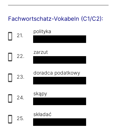
Fachwortschatz-Vokabeln (C1/C2):
polityka
21.
die Politik
zarzut
22.
der Vorwurf
doradca podatkowy
23.
der Steuerberater
skąpy
24.
geizig
składać
25.
zusammenfügen