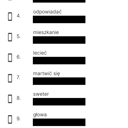
odpowiadać
4.
antworten
mieszkanie
5.
die Wohnung
lecieć
6.
fliegen
martwić się
7.
sich Sorgen machen
sweter
8.
der Pullover
głowa
9.
der Kopf