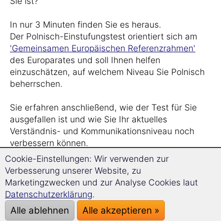
Sie ist?
In nur 3 Minuten finden Sie es heraus.
Der Polnisch-Einstufungstest orientiert sich am
'Gemeinsamen Europäischen Referenzrahmen'
des Europarates und soll Ihnen helfen
einzuschätzen, auf welchem Niveau Sie Polnisch
beherrschen.
Sie erfahren anschließend, wie der Test für Sie
ausgefallen ist und wie Sie Ihr aktuelles
Verständnis- und Kommunikationsniveau noch
verbessern können.
Cookie-Einstellungen: Wir verwenden zur
Der Test erfolgt anonym. Das Ergebnis sehen Sie
Verbesserung unserer Website, zu
sofort auf dieser Seite – kostenlos und
Marketingzwecken und zur Analyse Cookies laut
unverbindlich.
Datenschutzerklärung
.
Alle ablehnen
Alle akzeptieren »