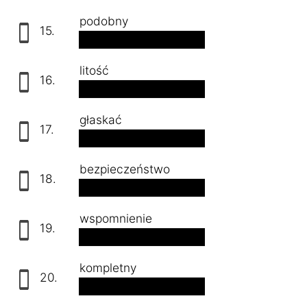
podobny
15.
ähnlich
litość
16.
das Mitleid
głaskać
17.
streicheln
bezpieczeństwo
18.
die Sicherheit
wspomnienie
19.
die Erinnerung
kompletny
20.
vollständig