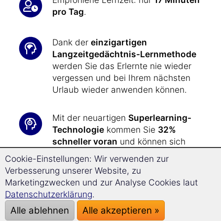
pro Tag
.
Dank der
einzigartigen
Langzeitgedächtnis-Lernmethode
werden Sie das Erlernte nie wieder
vergessen und bei Ihrem nächsten
Urlaub wieder anwenden können.
Mit der neuartigen
Superlearning-
Technologie
kommen Sie
32%
schneller voran
und können sich
besser konzentrieren.
Cookie-Einstellungen: Wir verwenden zur
Verbesserung unserer Website, zu
In kürzester Zeit haben Sie das nötige
Marketingzwecken und zur Analyse Cookies laut
sprachliche Rüstzeug zur Hand, um
Datenschutzerklärung
.
all Ihre Wünsche
und Anliegen
bei
Alle ablehnen
Alle akzeptieren »
Ihrer Reise nach Jordanien