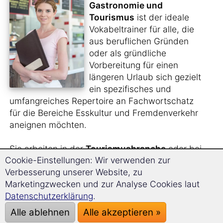
Gastronomie und
Tourismus
ist der ideale
Vokabeltrainer für alle, die
aus beruflichen Gründen
oder als gründliche
Vorbereitung für einen
längeren Urlaub sich gezielt
ein spezifisches und
umfangreiches Repertoire an Fachwortschatz
für die Bereiche Esskultur und Fremdenverkehr
aneignen möchten.
Sie arbeiten in der
Tourismusbranche
oder bei
Cookie-Einstellungen: Wir verwenden zur
einem
Reiseveranstalter
und benötigen für
Verbesserung unserer Website, zu
diese Arbeit den entsprechenden Wortschatz
Marketingzwecken und zur Analyse Cookies laut
auf Afrikaans?
Datenschutzerklärung
.
Sie planen, für einige Zeit ins Ausland zu gehen
Alle ablehnen
Alle akzeptieren »
und dort im
Service- oder Küchenbereich
zu