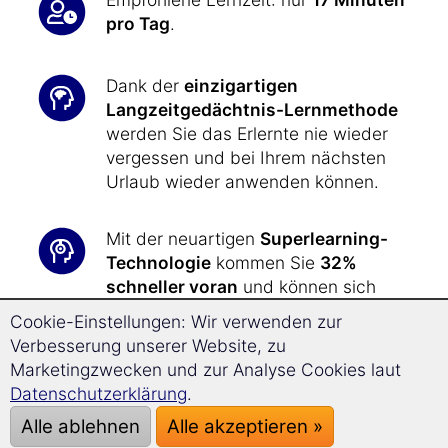
pro Tag
.
Dank der
einzigartigen
Langzeitgedächtnis-Lernmethode
werden Sie das Erlernte nie wieder
vergessen und bei Ihrem nächsten
Urlaub wieder anwenden können.
Mit der neuartigen
Superlearning-
Technologie
kommen Sie
32%
schneller voran
und können sich
besser konzentrieren.
Cookie-Einstellungen: Wir verwenden zur
Verbesserung unserer Website, zu
In kürzester Zeit haben Sie das nötige
Marketingzwecken und zur Analyse Cookies laut
sprachliche Rüstzeug zur Hand, um
Datenschutzerklärung
.
all Ihre Wünsche
und Anliegen
bei
Alle ablehnen
Alle akzeptieren »
Ihrer Reise nach Südafrika