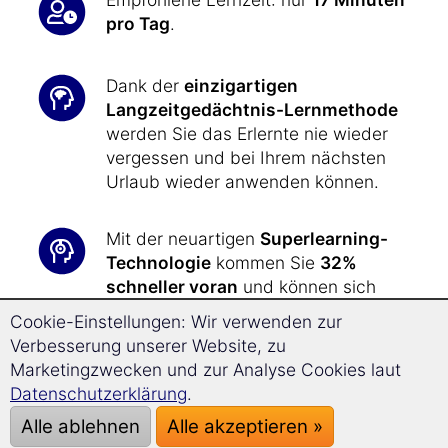
pro Tag
.
Dank der
einzigartigen
Langzeitgedächtnis-Lernmethode
werden Sie das Erlernte nie wieder
vergessen und bei Ihrem nächsten
Urlaub wieder anwenden können.
Mit der neuartigen
Superlearning-
Technologie
kommen Sie
32%
schneller voran
und können sich
besser konzentrieren.
Cookie-Einstellungen: Wir verwenden zur
Verbesserung unserer Website, zu
In kürzester Zeit haben Sie das nötige
Marketingzwecken und zur Analyse Cookies laut
sprachliche Rüstzeug zur Hand, um
Datenschutzerklärung
.
all Ihre Wünsche
und Anliegen
bei
Alle ablehnen
Alle akzeptieren »
Ihrer Reise nach Bosnien