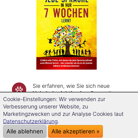
Sie erfahren, wie Sie sich neue
Vokabeln richtig einprägen
, die
Cookie-Einstellungen: Wir verwenden zur
Vokabeln durch Assoziationsketten
Verbesserung unserer Website, zu
bis zu dreimal schneller merken
Marketingzwecken und zur Analyse Cookies laut
und sie durch Wiederholungen zum
Datenschutzerklärung
.
genau richtigen Zeitpunkt
nie
wieder vergessen
.
Alle ablehnen
Alle akzeptieren »