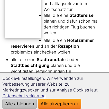
und alltagsrelevantem
Wortschatz für:
alle, die eine
Städtereise
planen und dafür schon mal
den richtigen Flug buchen
wollen
alle, die ein
Hotelzimmer
reservieren
und an der
Rezeption
problemlos einchecken wollen
alle, die eine
Stadtrundfahrt
oder
Stadtbesichtigung
planen und die
wichtigsten Bezeichnungen für
Sehenswürdigkeiten und wichtige Orte parat
Cookie-Einstellungen: Wir verwenden zur
haben wollen
Verbesserung unserer Website, zu
Marketingzwecken und zur Analyse Cookies laut
alle Unternehmungslustigen, die in ihrer
Datenschutzerklärung
.
Freizeit nicht nur die
Stadt besichtigen
,
sondern auch ins
Kino
,
Museum
, in ein
Alle ablehnen
Alle akzeptieren »
Konzert
oder zum
Shoppen gehen
wollen