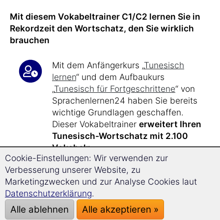
Mit diesem Vokabeltrainer C1/C2 lernen Sie in
Rekordzeit den Wortschatz, den Sie wirklich
brauchen
Mit dem Anfängerkurs „
Tunesisch
lernen
“ und dem Aufbaukurs
„
Tunesisch für Fortgeschrittene
“ von
Sprachenlernen24 haben Sie bereits
wichtige Grundlagen geschaffen.
Dieser Vokabeltrainer
erweitert Ihren
Tunesisch-Wortschatz mit 2.100
Vokabeln
.
Cookie-Einstellungen: Wir verwenden zur
Verbesserung unserer Website, zu
Bei nur
17 Minuten Lernzeit
am Tag
Marketingzwecken und zur Analyse Cookies laut
lernen Sie effizient und zielgerichtet.
Datenschutzerklärung
.
Nach etwa
40 Stunden Lernzeit mit
Alle ablehnen
Alle akzeptieren »
diesem Kurs
, aufbauend auf dem