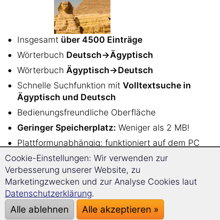
Insgesamt
über 4500 Einträge
Wörterbuch
Deutsch→Ägyptisch
Wörterbuch
Ägyptisch→Deutsch
Schnelle Suchfunktion mit
Volltextsuche in
Ägyptisch und Deutsch
Bedienungsfreundliche Oberfläche
Geringer Speicherplatz:
Weniger als 2 MB!
Plattformunabhängig: funktioniert auf dem PC
unter
Windows, Linux, Mac OS
und auf
Cookie-Einstellungen: Wir verwenden zur
Android Smartphones oder Tablets
Verbesserung unserer Website, zu
Marketingzwecken und zur Analyse Cookies laut
ISBN 978-3-86725-100-6
Datenschutzerklärung
.
Sehr
einfache und intuitive Bedienung
Alle ablehnen
Alle akzeptieren »
Damit finden Sie alle Übersetzungen
viel