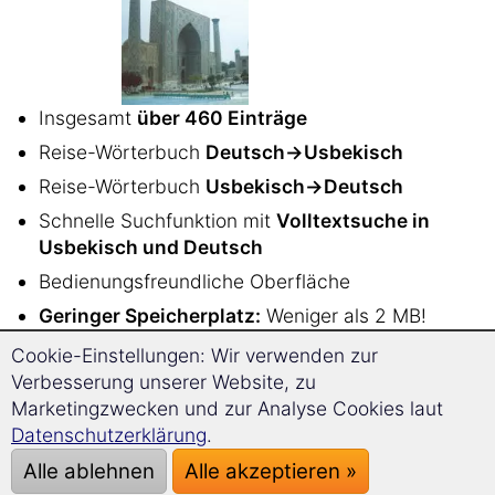
Insgesamt
über 460 Einträge
Reise-Wörterbuch
Deutsch→Usbekisch
Reise-Wörterbuch
Usbekisch→Deutsch
Schnelle Suchfunktion mit
Volltextsuche in
Usbekisch und Deutsch
Bedienungsfreundliche Oberfläche
Geringer Speicherplatz:
Weniger als 2 MB!
Plattformunabhängig: funktioniert auf dem PC
Cookie-Einstellungen: Wir verwenden zur
unter
Windows, Linux, Mac OS
und auf
Verbesserung unserer Website, zu
Android Smartphones oder Tablets
Marketingzwecken und zur Analyse Cookies laut
Datenschutzerklärung
.
ISBN 978-3-86725-148-8
Alle ablehnen
Alle akzeptieren »
Sehr
einfache und intuitive Bedienung