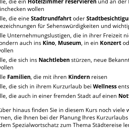
lle, die ein
Hotelzimmer reservieren
und an der
inchecken wollen
lle, die eine
Stadtrundfahrt
oder
Stadtbesichtig
ezeichnungen für Sehenswürdigkeiten und wichti
lle Unternehmungslustigen, die in ihrer Freizeit n
ondern auch ins
Kino
,
Museum
, in ein
Konzert
od
ollen
lle, die sich ins
Nachtleben
stürzen, neue Bekann
ollen
lle
Familien
, die mit ihren
Kindern
reisen
lle, die sich in ihrem Kurzurlaub bei
Wellness
ents
lle, die auch in einer fremden Stadt auf einen
Not
über hinaus finden Sie in diesem Kurs noch viele 
en, die Ihnen bei der Planung Ihres Kurzurlaubs h
 dem Spezialwortschatz zum Thema Städtereise le