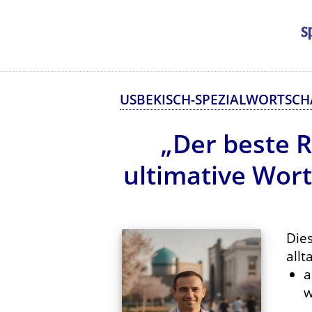
USBEKISCH-SPEZIALWORTSCH
„Der beste R
ultimative Wor
Die
allt
a
w