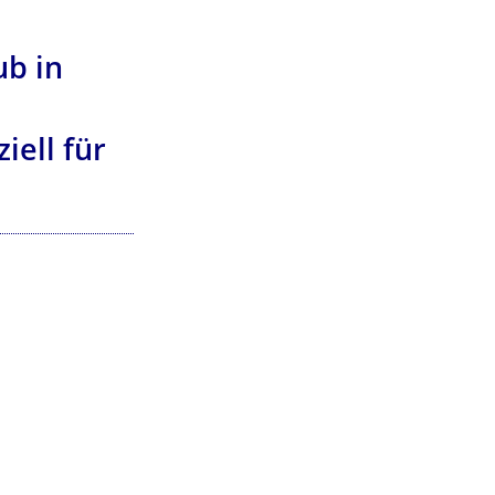
ub in
ell für