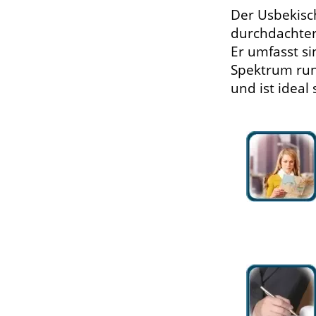
Der Usbekisch
durchdachter 
Er umfasst si
Spektrum run
und ist ideal