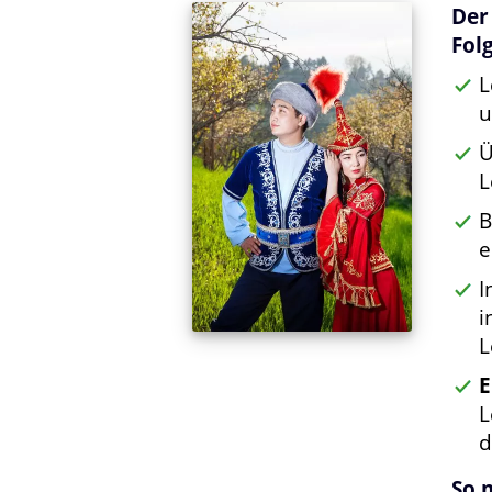
Der
Fol
L
u
Ü
L
B
e
I
i
L
E
L
d
So 