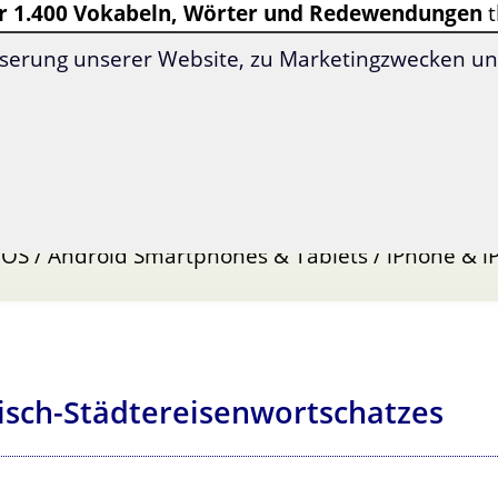
r 1.400 Vokabeln, Wörter und Redewendungen
t
fekt zum Lernen aufbereitet.
serung unserer Website, zu Marketingzwecken und
, alltagsrelevante Vokabeln und Redewendungen
 nach 35 Themenbereichen sortiert
ven Lernmethoden
t überarbeitet 2026
 OS / Android Smartphones & Tablets / iPhone & i
isch-Städtereisenwortschatzes