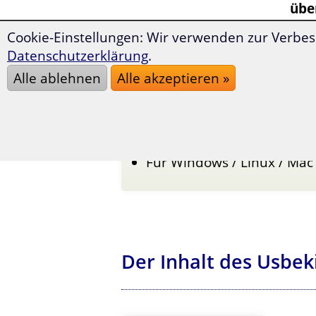
übe
per
Cookie-Einstellungen: Wir verwenden zur Verbes
Datenschutzerklärung
.
Weit über 1.400 nützliche
Alle ablehnen
Alle akzeptieren »
Sinnvoll strukturiert und
Mit zahlreichen interakti
Neueste Version - komplet
Für Windows / Linux / Mac
Der Inhalt des Usbek