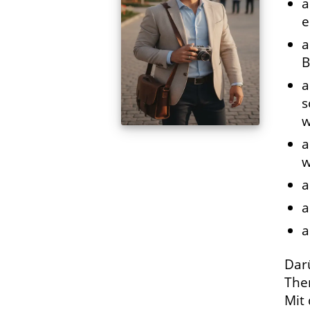
a
e
a
B
a
s
w
a
w
a
a
a
Dar
Them
Mit