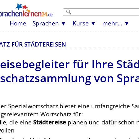
Home
Sprachen
Kurse
mehr...
ATZ FÜR STÄDTEREISEN
eisebegleiter für Ihre Städ
tschatzsammlung von Spr
ser Spezialwortschatz bietet eine umfangreiche 
agsrelevantem Wortschatz für:
lle, die eine
Städtereise
planen und dafür schon m
ollen