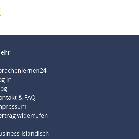
ehr
prachenlernen24
og-in
log
ontakt & FAQ
mpressum
ertrag widerrufen
usiness-Isländisch