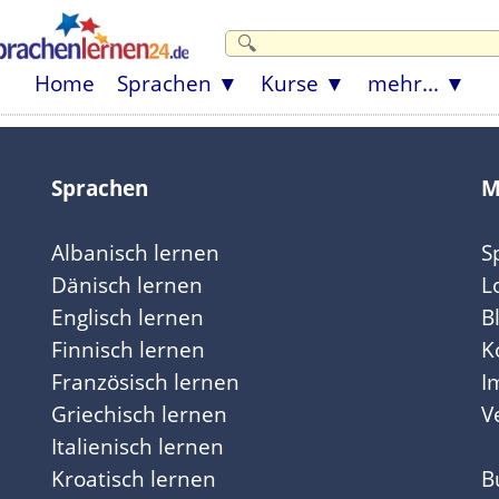
Home
Sprachen
Kurse
mehr...
Sprachen
M
Albanisch lernen
S
Dänisch lernen
L
Englisch lernen
B
Finnisch lernen
K
Französisch lernen
I
Griechisch lernen
V
Italienisch lernen
Kroatisch lernen
B