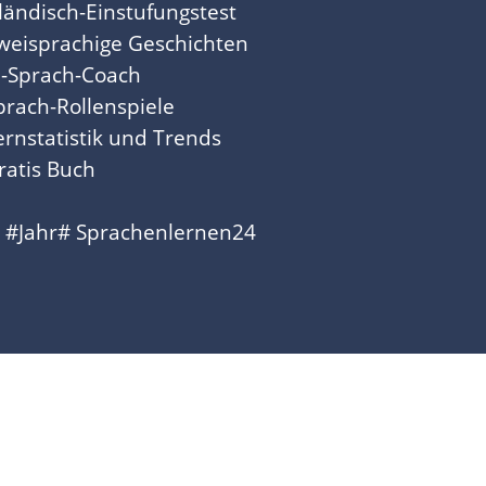
sländisch-Einstufungstest
weisprachige Geschichten
I-Sprach-Coach
prach-Rollenspiele
ernstatistik und Trends
ratis Buch
 #Jahr# Sprachenlernen24