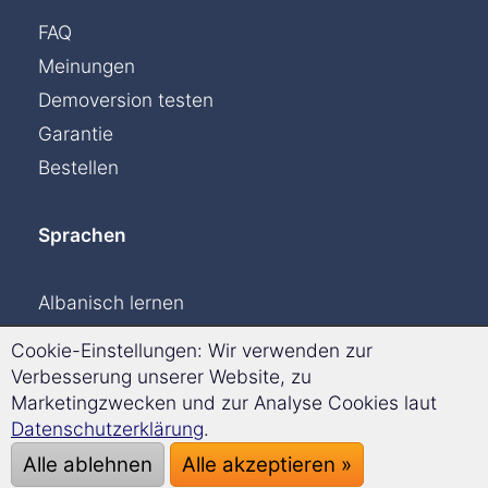
FAQ
Meinungen
Demoversion testen
Garantie
Bestellen
Sprachen
Albanisch lernen
Dänisch lernen
Cookie-Einstellungen: Wir verwenden zur
Englisch lernen
Verbesserung unserer Website, zu
Marketingzwecken und zur Analyse Cookies laut
Finnisch lernen
Datenschutzerklärung
.
Französisch lernen
Alle ablehnen
Alle akzeptieren »
Griechisch lernen