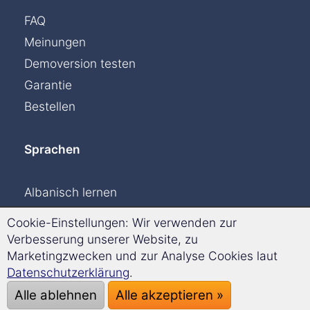
FAQ
Meinungen
Demoversion testen
Garantie
Bestellen
Sprachen
Albanisch lernen
Dänisch lernen
Cookie-Einstellungen: Wir verwenden zur
Englisch lernen
Verbesserung unserer Website, zu
Marketingzwecken und zur Analyse Cookies laut
Finnisch lernen
Datenschutzerklärung
.
Französisch lernen
Alle ablehnen
Alle akzeptieren »
Griechisch lernen