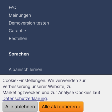
FAQ
Meinungen
Demoversion testen
Garantie
Bestellen
Sprachen
Albanisch lernen
Dänisch lernen
Cookie-Einstellungen: Wir verwenden zur
Englisch lernen
Verbesserung unserer Website, zu
Marketingzwecken und zur Analyse Cookies laut
Finnisch lernen
Datenschutzerklärung
.
Französisch lernen
Alle ablehnen
Alle akzeptieren »
Griechisch lernen