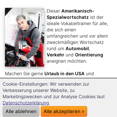
Dieser
Amerikanisch-
Spezialwortschatz
ist der
ideale Vokabeltrainer für alle,
die sich einen
umfangreichen und vor allem
zweckmäßigen Wortschatz
rund um
Automobil
,
Verkehr
und
Orientierung
aneignen möchten.
Machen Sie gerne
Urlaub in den USA
und
möchten für Ihre Reise dorthin gerüstet sein?
Cookie-Einstellungen: Wir verwenden zur
Verbesserung unserer Website, zu
Sie suchen nach einem
unentbehrlichen
Marketingzwecken und zur Analyse Cookies laut
Reisebegleiter
, der Ihnen für alle Situationen
Datenschutzerklärung
.
und Eventualitäten bei Ihrer Fahrt das nötige
sprachliche Rüstzeug zur Hand gibt?
Alle ablehnen
Alle akzeptieren »