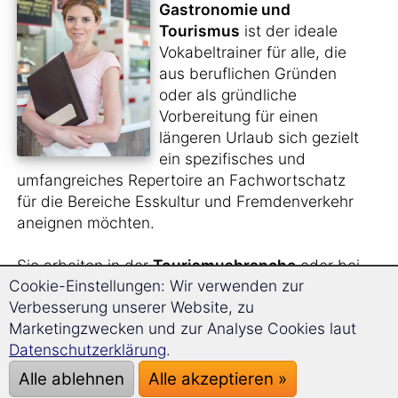
Gastronomie und
Tourismus
ist der ideale
Vokabeltrainer für alle, die
aus beruflichen Gründen
oder als gründliche
Vorbereitung für einen
längeren Urlaub sich gezielt
ein spezifisches und
umfangreiches Repertoire an Fachwortschatz
für die Bereiche Esskultur und Fremdenverkehr
aneignen möchten.
Sie arbeiten in der
Tourismusbranche
oder bei
Cookie-Einstellungen: Wir verwenden zur
einem
Reiseveranstalter
und benötigen für
Verbesserung unserer Website, zu
diese Arbeit den entsprechenden Wortschatz
Marketingzwecken und zur Analyse Cookies laut
auf Amharisch?
Datenschutzerklärung
.
Sie planen, für einige Zeit ins Ausland zu gehen
Alle ablehnen
Alle akzeptieren »
und dort im
Service- oder Küchenbereich
zu