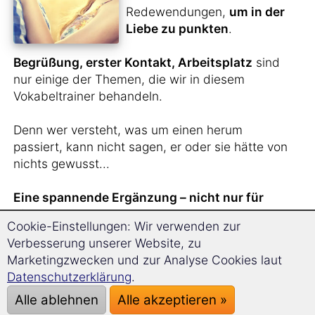
Redewendungen,
um in der
Liebe zu punkten
.
Begrüßung, erster Kontakt, Arbeitsplatz
sind
nur einige der Themen, die wir in diesem
Vokabeltrainer behandeln.
Denn wer versteht, was um einen herum
passiert, kann nicht sagen, er oder sie hätte von
nichts gewusst...
Eine spannende Ergänzung – nicht nur für
Singles.
Cookie-Einstellungen: Wir verwenden zur
Verbesserung unserer Website, zu
Marketingzwecken und zur Analyse Cookies laut
Sie haben
gerade
Datenschutzerklärung
.
jemanden aus China
Alle ablehnen
Alle akzeptieren »
kennengelernt
und wollen