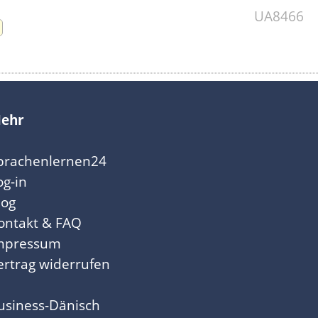
UA8466
ehr
prachenlernen24
og-in
log
ontakt & FAQ
mpressum
ertrag widerrufen
usiness-Dänisch