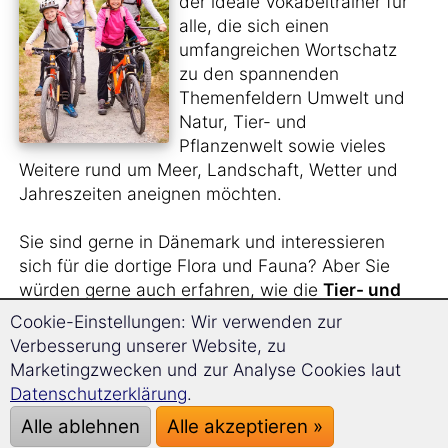
der ideale Vokabeltrainer für
alle, die sich einen
umfangreichen Wortschatz
zu den spannenden
Themenfeldern Umwelt und
Natur, Tier- und
Pflanzenwelt sowie vieles
Weitere rund um Meer, Landschaft, Wetter und
Jahreszeiten aneignen möchten.
Sie sind gerne in Dänemark und interessieren
sich für die dortige Flora und Fauna? Aber Sie
würden gerne auch erfahren, wie die
Tier- und
Pflanzenarten
auf Dänisch heißen?
Cookie-Einstellungen: Wir verwenden zur
Verbesserung unserer Website, zu
Sie sehen sich gern
Naturfilme im Original
an
Marketingzwecken und zur Analyse Cookies laut
und benötigen hierfür einen größeren
Datenschutzerklärung
.
Wortschatz?
Alle ablehnen
Alle akzeptieren »