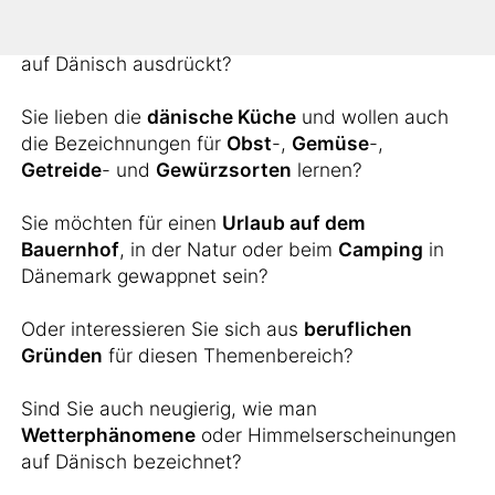
Sie möchten wissen, wie man landschaftliche
Erscheinungen wie
Inseln
,
Berge
oder
Flüsse
auf Dänisch ausdrückt?
Sie lieben die
dänische Küche
und wollen auch
die Bezeichnungen für
Obst
-,
Gemüse
-,
Getreide
- und
Gewürzsorten
lernen?
Sie möchten für einen
Urlaub auf dem
Bauernhof
, in der Natur oder beim
Camping
in
Dänemark gewappnet sein?
Oder interessieren Sie sich aus
beruflichen
Gründen
für diesen Themenbereich?
Sind Sie auch neugierig, wie man
Wetterphänomene
oder Himmelserscheinungen
auf Dänisch bezeichnet?