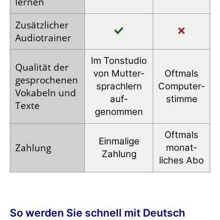
lernen
Zusätz­licher
Audio­trainer
Im Tonstudio
Qualität der
von Mutter­
Oftmals
gesprochenen
sprachlern
Computer­
Vokabeln und
auf­
stimme
Texte
genommen
Oftmals
Einmalige
Zahlung
monat­
Zahlung
liches Abo
So werden Sie schnell mit Deutsch