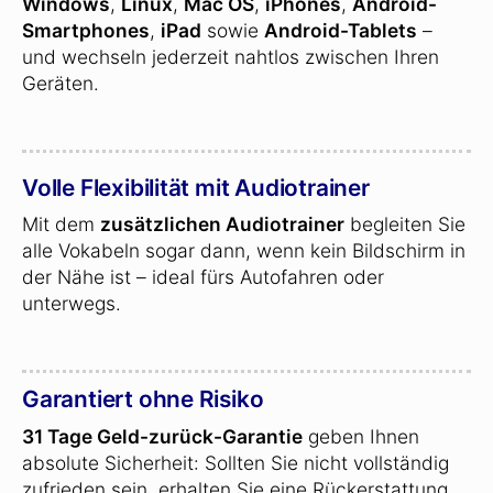
Windows
,
Linux
,
Mac OS
,
iPhones
,
Android-
Smartphones
,
iPad
sowie
Android-Tablets
–
und wechseln jederzeit nahtlos zwischen Ihren
Geräten.
Volle Flexibilität mit Audiotrainer
Mit dem
zusätzlichen Audiotrainer
begleiten Sie
alle Vokabeln sogar dann, wenn kein Bildschirm in
der Nähe ist – ideal fürs Autofahren oder
unterwegs.
Garantiert ohne Risiko
31 Tage Geld-zurück-Garantie
geben Ihnen
absolute Sicherheit: Sollten Sie nicht vollständig
zufrieden sein, erhalten Sie eine Rückerstattung