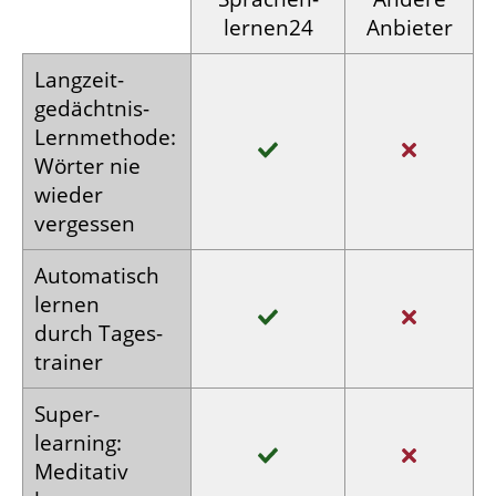
lernen24
Anbieter
Langzeit­
gedächtnis-
Lern­methode:
Wörter nie
wieder
vergessen
Auto­matisch
lernen
durch Tages­
trainer
Super­
learning:
Meditativ