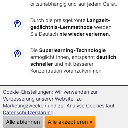
ortsunabhängig und auf jedem Gerät.
Durch die preisgekrönte
Langzeit­
gedächtnis-
Lernmethode
werden
Sie Deutsch
nie wieder verlernen
.
Die
Superlearning-
Technologie
ermöglicht Ihnen, entspannt
deutlich
schneller
und mit besserer
Konzentration voranzukommen.
Deutsch lernen war
noch nie so
Cookie-Einstellungen: Wir verwenden zur
einfach wie jetzt:
Verbesserung unserer Website, zu
Alle Übungen werden Ihnen durch
Marketingzwecken und zur Analyse Cookies laut
den Kurs
jeden Tag genau
Datenschutzerklärung
.
vorgegeben
. Dadurch lernen Sie
Deutsch
praktisch wie von selbst.
Alle ablehnen
Alle akzeptieren »