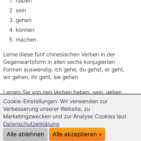
haben
sein
gehen
können
machen
Lerne diese fünf chinesischen Verben in der
Gegenwartsform in allen sechs konjugierten
Formen auswendig: ich gehe, du gehst, er geht,
wir gehen, ihr geht, sie gehen.
Lernen Sie von den Verben haben, sein, gehen
und machen zudem die Vergangenheitsform
Cookie-Einstellungen: Wir verwenden zur
sowie die Zukunftsform.
Verbesserung unserer Website, zu
Marketingzwecken und zur Analyse Cookies laut
Überlegen Sie sich zuerst die Lösung. Klicken
Datenschutzerklärung
.
Sie danach die Buttons, um die Lösungen
Alle ablehnen
Alle akzeptieren »
aufzudecken.