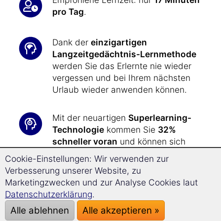
pro Tag
.
Dank der
einzigartigen
Langzeitgedächtnis-Lernmethode
werden Sie das Erlernte nie wieder
vergessen und bei Ihrem nächsten
Urlaub wieder anwenden können.
Mit der neuartigen
Superlearning-
Technologie
kommen Sie
32%
schneller voran
und können sich
besser konzentrieren.
Cookie-Einstellungen: Wir verwenden zur
Verbesserung unserer Website, zu
In kürzester Zeit haben Sie das nötige
Marketingzwecken und zur Analyse Cookies laut
sprachliche Rüstzeug zur Hand, um
Datenschutzerklärung
.
all Ihre Wünsche
und Anliegen
bei
Alle ablehnen
Alle akzeptieren »
Ihrer Reise nach Estland