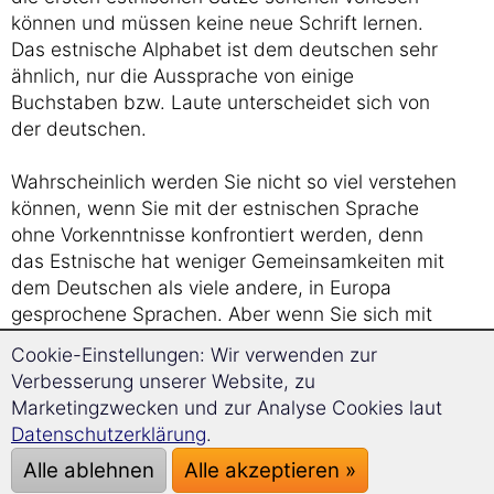
können und müssen keine neue Schrift lernen.
Das estnische Alphabet ist dem deutschen sehr
ähnlich, nur die Aussprache von einige
Buchstaben bzw. Laute unterscheidet sich von
der deutschen.
Wahrscheinlich werden Sie nicht so viel verstehen
können, wenn Sie mit der estnischen Sprache
ohne Vorkenntnisse konfrontiert werden, denn
das Estnische hat weniger Gemeinsamkeiten mit
dem Deutschen als viele andere, in Europa
gesprochene Sprachen. Aber wenn Sie sich mit
Esten unterhalten oder estnischsprachige
Cookie-Einstellungen: Wir verwenden zur
Zeitungen lesen, werden Sie bemerken: Das
Verbesserung unserer Website, zu
Estnische hat viele aus dem Deutschen
Marketingzwecken und zur Analyse Cookies laut
übernommene Lehnwörter, die Ihnen das Gefühl
Datenschutzerklärung
.
geben, Sie verstehen doch etwas und Sie können
Alle ablehnen
Alle akzeptieren »
sich so bestimmt das Thema des Gesprächs