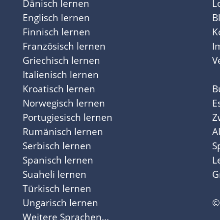
Dänisch lernen
L
Englisch lernen
B
Finnisch lernen
K
Französisch lernen
I
Griechisch lernen
V
Italienisch lernen
Kroatisch lernen
B
Norwegisch lernen
E
Portugiesisch lernen
Z
Rumänisch lernen
A
Serbisch lernen
S
Spanisch lernen
L
Suaheli lernen
G
Türkisch lernen
Ungarisch lernen
©
Weitere Sprachen...