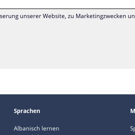
denen die Estnisch-Grammatik enthalten ist
serung unserer Website, zu Marketingzwecken und
finden Sie die
:
Estnisch-Grammatik
Sprachen
M
Albanisch lernen
S