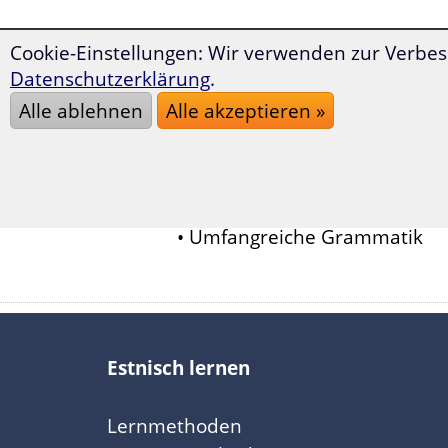
Sprachkurse für Estnisch, in 
Cookie-Einstellungen: Wir verwenden zur Verbes
Datenschutzerklärung
.
Auf dem folgenden Sprachkurs 
Alle ablehnen
Alle akzeptieren »
Estnisch-Basiskurs:
• 42 Dialogtexte
• 1300 Vokabeln
• Umfangreiche Grammatik
Estnisch lernen
Lernmethoden