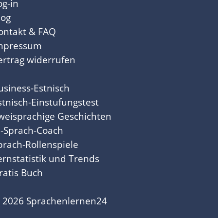
og-in
log
ontakt & FAQ
mpressum
ertrag widerrufen
usiness-Estnisch
stnisch-Einstufungstest
weisprachige Geschichten
I-Sprach-Coach
prach-Rollenspiele
ernstatistik und Trends
ratis Buch
 2026 Sprachenlernen24