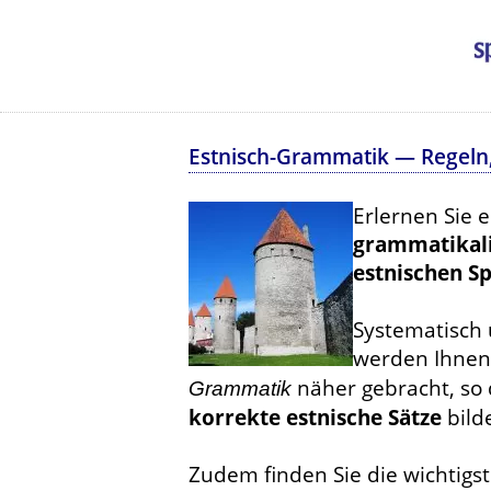
Estnisch-Grammatik — Regeln,
Erlernen Sie 
grammatikali
estnischen S
Systematisch
werden Ihnen
näher gebracht, so 
Grammatik
korrekte estnische Sätze
bild
Zudem finden Sie die wichtig