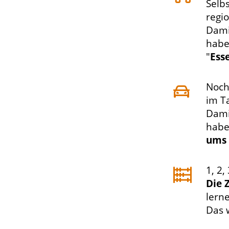
Selb
regi
Dami
habe
"
Ess
Noch
im T
Dami
habe
ums 
1, 2, 
Die 
lern
Das 