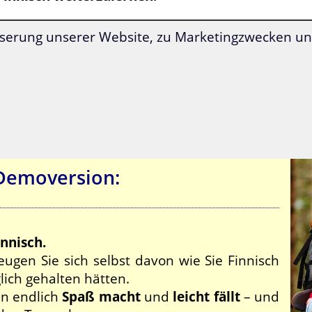
serung unserer Website, zu Marketingzwecken und
Inklusive
Finnland-Reiseführer
.
-Demoversion:
innisch.
ugen Sie sich selbst davon wie Sie Finnisch
glich gehalten hätten.
en endlich
Spaß macht
und
leicht fällt
– und