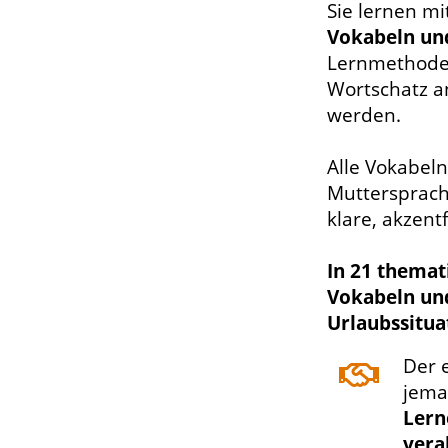
Sie lernen m
Vokabeln u
Lernmethoden
Wortschatz a
werden.
Alle Vokabel
Muttersprach
klare, akzent
In 21 themati
Vokabeln un
Urlaubssitua
Der 
jema
Lern
vera