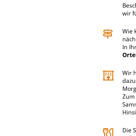
Besc
wir 
Wie 
näch
In I
Orte
Wir 
dazu
Morg
Zu
Samm
Hins
Die S