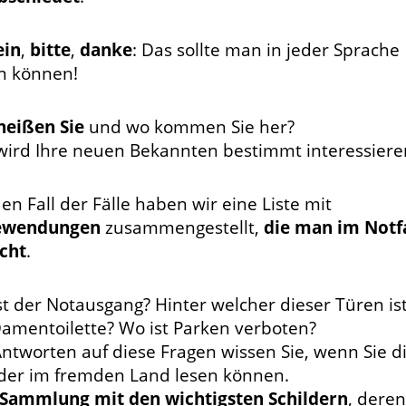
ein
,
bitte
,
danke
: Das sollte man in jeder Sprache
n können!
heißen Sie
und wo kommen Sie her?
wird Ihre neuen Bekannten bestimmt interessiere
en Fall der Fälle haben wir eine Liste mit
ewendungen
zusammengestellt,
die man im Notfa
cht
.
st der Notausgang? Hinter welcher dieser Türen is
Damentoilette? Wo ist Parken verboten?
Antworten auf diese Fragen wissen Sie, wenn Sie d
lder im fremden Land lesen können.
Sammlung mit den wichtigsten Schildern
, deren