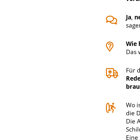
Ja
,
n
sage
Wie 
Das 
Für d
Red
brau
Wo i
die 
Die 
Schi
Eine