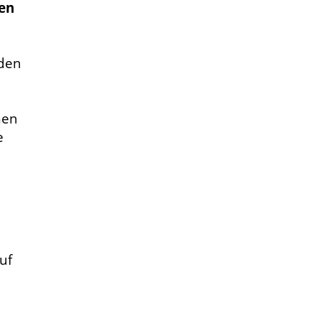
hen
nden
hen
e
uf