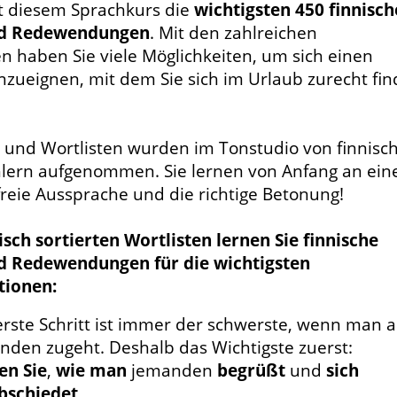
it diesem Sprachkurs die
wichtigsten 450 finnisc
nd Redewendungen
. Mit den zahlreichen
 haben Sie viele Möglichkeiten, um sich einen
nzueignen, mit dem Sie sich im Urlaub zurecht fi
n und Wortlisten wurden im Tonstudio von finnisc
lern aufgenommen. Sie lernen von Anfang an ein
freie Aussprache und die richtige Betonung!
sch sortierten Wortlisten lernen Sie finnische
d Redewendungen für die wichtigsten
tionen:
erste Schritt ist immer der schwerste, wenn man a
nden zugeht. Deshalb das Wichtigste zuerst:
en Sie
,
wie man
jemanden
begrüßt
und
sich
bschiedet
.