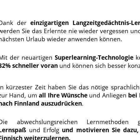
Dank der
einzigartigen Langzeitgedächtnis-L
werden Sie das Erlernte nie wieder vergessen un
nächsten Urlaub wieder anwenden können.
Mit der neuartigen
Superlearning-Technologie
k
32% schneller voran
und können sich besser konz
In kürzester Zeit haben Sie das nötige sprachlic
zur Hand, um
all Ihre Wünsche
und Anliegen
bei 
nach Finnland auszudrücken
.
Die abwechslungsreichen Lernmethoden ga
Lernspaß
und Erfolg
und motivieren Sie dazu,
Finnisch weiterzulernen.