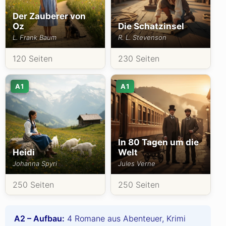
Der Zauberer von
Oz
Die Schatzinsel
L. Frank Baum
R. L. Stevenson
120 Seiten
230 Seiten
A1
A1
In 80 Tagen um die
Heidi
Welt
Johanna Spyri
Jules Verne
250 Seiten
250 Seiten
A2 – Aufbau:
4 Romane aus Abenteuer, Krimi