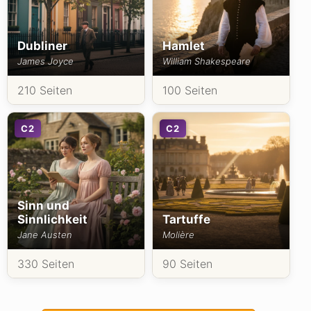
Dubliner
Hamlet
James Joyce
William Shakespeare
210 Seiten
100 Seiten
C2
C2
Sinn und
Sinnlichkeit
Tartuffe
Jane Austen
Molière
330 Seiten
90 Seiten