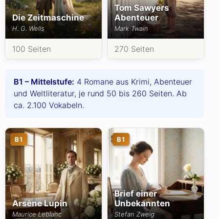
Tom Sawyers
Die Zeitmaschine
Abenteuer
H. G. Wells
Mark Twain
100 Seiten
270 Seiten
B1 – Mittelstufe:
4 Romane aus Krimi, Abenteuer
und Weltliteratur, je rund 50 bis 260 Seiten. Ab
ca. 2.100 Vokabeln.
B1
B1
Brief einer
Arsène Lupin
Unbekannten
Maurice Leblanc
Stefan Zweig