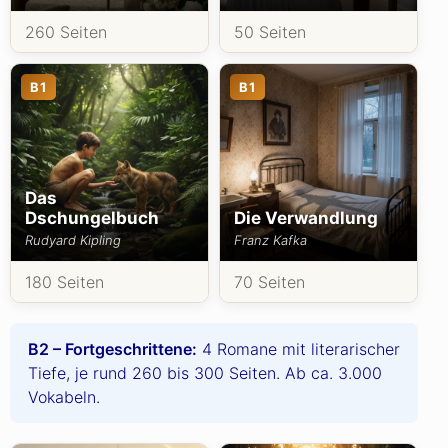
260 Seiten
50 Seiten
B1
B1
Das
Dschungelbuch
Die Verwandlung
Rudyard Kipling
Franz Kafka
180 Seiten
70 Seiten
B2 – Fortgeschrittene:
4 Romane mit literarischer
Tiefe, je rund 260 bis 300 Seiten. Ab ca. 3.000
Vokabeln.