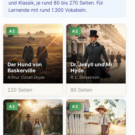
und Klassik, je rund 80 bis 270 Seiten. Für
Lernende mit rund 1.300 Vokabeln.
A2
A2
Der Hund von
Dr. Jekyll und Mr.
Baskerville
Hyde
Arthur Conan Doyle
R. L. Stevenson
220 Seiten
80 Seiten
A2
A2