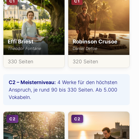
C1
C1
Effi Briest
Robinson Crusoe
Theodor Fontane
Daniel Defoe
330 Seiten
320 Seiten
C2 – Meisterniveau:
4 Werke für den höchsten
Anspruch, je rund 90 bis 330 Seiten. Ab 5.000
Vokabeln.
C2
C2