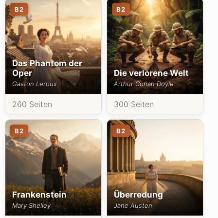
B2
B2
Das Phantom der
Oper
Die verlorene Welt
Gaston Leroux
Arthur Conan Doyle
260 Seiten
300 Seiten
B2
B2
Frankenstein
Überredung
Mary Shelley
Jane Austen