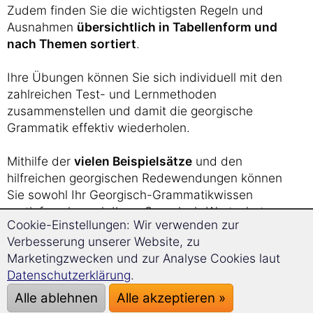
Zudem finden Sie die wichtigsten Regeln und
Ausnahmen
übersichtlich in Tabellenform und
nach Themen sortiert
.
Ihre Übungen können Sie sich individuell mit den
zahlreichen Test- und Lernmethoden
zusammenstellen und damit die georgische
Grammatik effektiv wiederholen.
Mithilfe der
vielen Beispielsätze
und den
hilfreichen georgischen Redewendungen können
Sie sowohl Ihr Georgisch-Grammatikwissen
vertiefen als auch Ihren Georgisch-Wortschatz
Cookie-Einstellungen: Wir verwenden zur
erweitern.
Verbesserung unserer Website, zu
Marketingzwecken und zur Analyse Cookies laut
Grammatiken
Datenschutzerklärung
.
Alle ablehnen
Alle akzeptieren »
Hier finden Sie einige
Grammatiken zur Ansicht
.