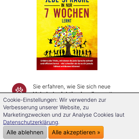
Sie erfahren, wie Sie sich neue
Vokabeln richtig einprägen
, die
Cookie-Einstellungen: Wir verwenden zur
Vokabeln durch Assoziationsketten
Verbesserung unserer Website, zu
bis zu dreimal schneller merken
Marketingzwecken und zur Analyse Cookies laut
und sie durch Wiederholungen zum
Datenschutzerklärung
.
genau richtigen Zeitpunkt
nie
wieder vergessen
.
Alle ablehnen
Alle akzeptieren »